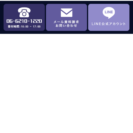
24-03-26
1116
関西華文時報の取材を受けました!
関西華文時報2024年3月号によると、株式会社源（ミナ
モト・デザイン）が最近、同社の取材を受けました：当
社はWebサイト···
Learn More