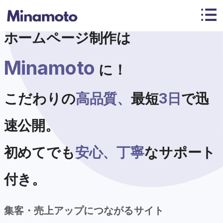
ホームページ制作は
Minamoto
に！
こだわりの
高品質、
最短
3日
で迅
速公開。
初めてでも
安心、
丁寧
なサポート
付き。
集客・売上アップにつながるサイト